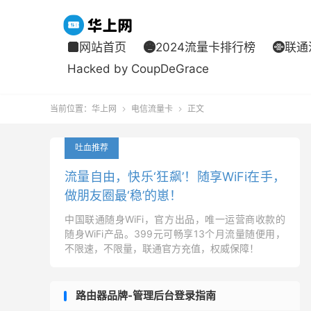
网站首页
2024流量卡排行榜
联通



Hacked by CoupDeGrace
当前位置：
华上网
电信流量卡
正文


吐血推荐
流量自由，快乐‘狂飙’！随享WiFi在手，
做朋友圈最‘稳’的崽！
中国联通随身WiFi，官方出品，唯一运营商收款的
随身WiFi产品。399元可畅享13个月流量随便用，
不限速，不限量，联通官方充值，权威保障！
路由器品牌-管理后台登录指南