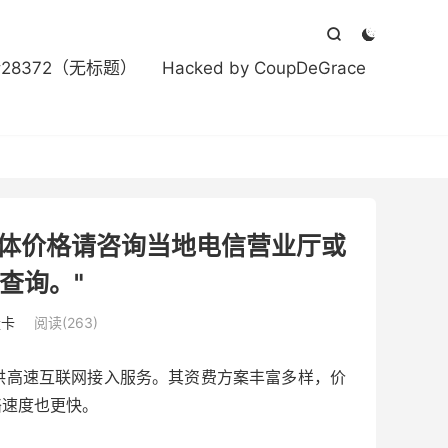



#28372（无标题）
Hacked by CoupDeGrace
具体价格请咨询当地电信营业厅或
查询。"
量卡
阅读(263)
供高速互联网接入服务。其资费方案丰富多样，价
络速度也更快。