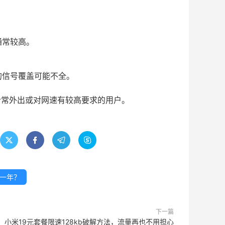
通常较高。
的信号覆盖可能不全。
合常外出或对网速有较高要求的用户。




一年？
下一篇
小米19元套餐限速128kb破解方法，流量再也不用担心