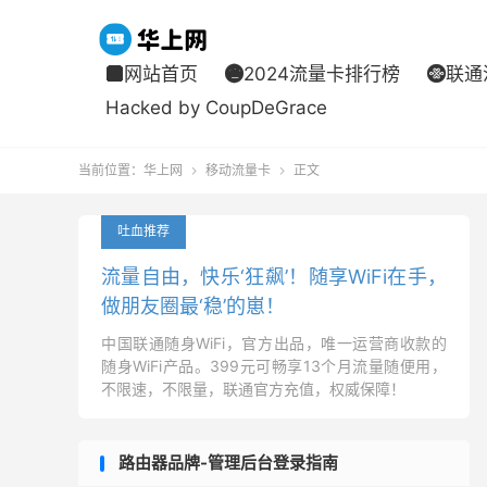
网站首页
2024流量卡排行榜
联通



Hacked by CoupDeGrace
当前位置：
华上网
移动流量卡
正文


吐血推荐
流量自由，快乐‘狂飙’！随享WiFi在手，
做朋友圈最‘稳’的崽！
中国联通随身WiFi，官方出品，唯一运营商收款的
随身WiFi产品。399元可畅享13个月流量随便用，
不限速，不限量，联通官方充值，权威保障！
路由器品牌-管理后台登录指南