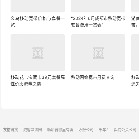
义乌移动宽带价格与套餐一
"2024年6月成都市移动宽带
湖
览
套餐费用一览表"
带
移动花卡宝藏卡39元套餐高
移动网络宽带月费查询
移
性价比流量之选
遗
友情链接
威客兼职网
助听器哪里有卖
收账公司
千年3
舆情公关公司