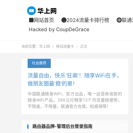
网站首页
2024流量卡排行榜
联通



Hacked by CoupDeGrace
当前位置：
华上网
移动流量卡
正文


吐血推荐
流量自由，快乐‘狂飙’！随享WiFi在手，
做朋友圈最‘稳’的崽！
中国联通随身WiFi，官方出品，唯一运营商收款的
随身WiFi产品。399元可畅享13个月流量随便用，
不限速，不限量，联通官方充值，权威保障！
路由器品牌-管理后台登录指南