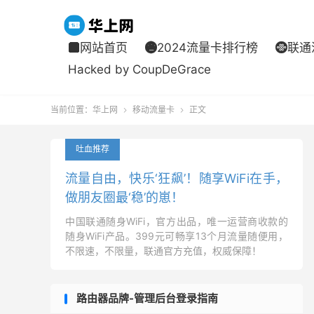
网站首页
2024流量卡排行榜
联通



Hacked by CoupDeGrace
当前位置：
华上网
移动流量卡
正文


吐血推荐
流量自由，快乐‘狂飙’！随享WiFi在手，
做朋友圈最‘稳’的崽！
中国联通随身WiFi，官方出品，唯一运营商收款的
随身WiFi产品。399元可畅享13个月流量随便用，
不限速，不限量，联通官方充值，权威保障！
路由器品牌-管理后台登录指南