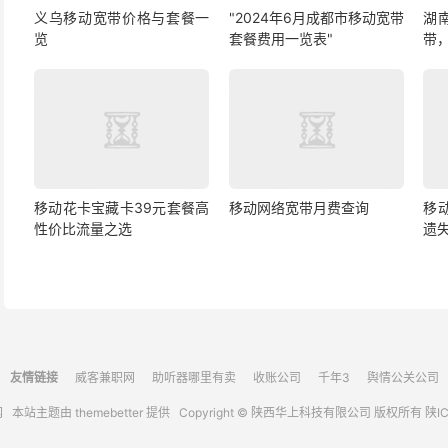
义乌移动宽带价格与套餐一
"2024年6月成都市移动宽带
湖
览
套餐费用一览表"
带
移动花卡宝藏卡39元套餐高
移动网络宽带月费查询
移
性价比流量之选
遗
友情链接
威客兼职网
助听器哪里有卖
收账公司
千年3
舆情公关公司
网
本站主题由
themebetter
提供 Copyright © 陕西华上科技有限公司 版权所有
陕IC