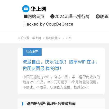
网站首页
2024流量卡排行榜
联通



Hacked by CoupDeGrace
当前位置：
华上网
移动流量卡
正文


吐血推荐
流量自由，快乐‘狂飙’！随享WiFi在手，
做朋友圈最‘稳’的崽！
中国联通随身WiFi，官方出品，唯一运营商收款的
随身WiFi产品。399元可畅享13个月流量随便用，
不限速，不限量，联通官方充值，权威保障！
路由器品牌-管理后台登录指南