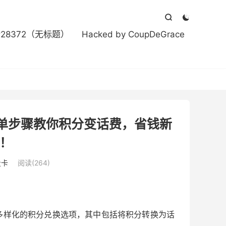



#28372（无标题）
Hacked by CoupDeGrace
单步骤教你积分变话费，省钱新
t！
量卡
阅读(264)
多样化的积分兑换选项，其中包括将积分转换为话