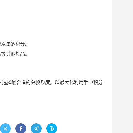
积累更多积分。
品等其他礼品。
求选择最合适的兑换额度，以最大化利用手中积分



