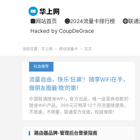
网站首页
2024流量卡排行榜
联通



Hacked by CoupDeGrace
当前位置：
华上网
移动流量卡
正文


吐血推荐
流量自由，快乐‘狂飙’！随享WiFi在手，
做朋友圈最‘稳’的崽！
中国联通随身WiFi，官方出品，唯一运营商收款的
随身WiFi产品。399元可畅享13个月流量随便用，
不限速，不限量，联通官方充值，权威保障！
路由器品牌-管理后台登录指南