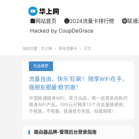
网站首页
2024流量卡排行榜
联通



Hacked by CoupDeGrace
当前位置：
华上网
移动流量卡
正文


吐血推荐
流量自由，快乐‘狂飙’！随享WiFi在手，
做朋友圈最‘稳’的崽！
中国联通随身WiFi，官方出品，唯一运营商收款的
随身WiFi产品。399元可畅享13个月流量随便用，
不限速，不限量，联通官方充值，权威保障！
路由器品牌-管理后台登录指南