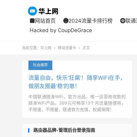
网站首页
2024流量卡排行榜
联通



Hacked by CoupDeGrace
当前位置：
华上网
移动流量卡
正文


吐血推荐
流量自由，快乐‘狂飙’！随享WiFi在手，
做朋友圈最‘稳’的崽！
中国联通随身WiFi，官方出品，唯一运营商收款的
随身WiFi产品。399元可畅享13个月流量随便用，
不限速，不限量，联通官方充值，权威保障！
路由器品牌-管理后台登录指南