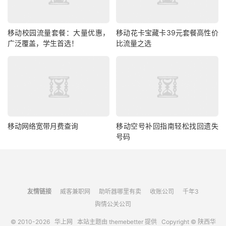
移动校园流量套餐：大量优惠，
移动花卡宝藏卡39元套餐高性价
广泛覆盖，学生首选！
比流量之选
移动网络宽带月费查询
移动空号补回指南轻松找回遗失
号码
友情链接
威客兼职网
助听器哪里有卖
收账公司
千年3
舆情公关公司
© 2010-2026
华上网
本站主题由
themebetter
提供 Copyright © 陕西华