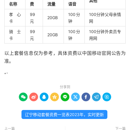
其他
名称
费
流量
语音
孝心
99
100分
100分钟父母亲情
20GB
卡
元
钟
网
骑士
99
100分
100分钟外卖员专
20GB
卡
元
钟
用网
以上套餐信息仅为参考，具体资费以中国移动官网公告为
准。
“`
分享到









辽宁移动套餐资费一览表2023年，实时更新
上一篇
下一篇