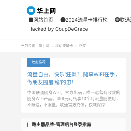
网站首页
2024流量卡排行榜
联通



Hacked by CoupDeGrace
当前位置：
华上网
移动流量卡
正文


吐血推荐
流量自由，快乐‘狂飙’！随享WiFi在手，
做朋友圈最‘稳’的崽！
中国联通随身WiFi，官方出品，唯一运营商收款的
随身WiFi产品。399元可畅享13个月流量随便用，
不限速，不限量，联通官方充值，权威保障！
路由器品牌-管理后台登录指南