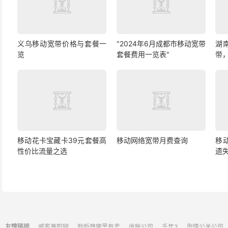
义乌移动宽带价格与套餐一
"2024年6月成都市移动宽带
湖
览
套餐费用一览表"
带
移动花卡宝藏卡39元套餐高
移动网络宽带月费查询
移
性价比流量之选
遗
友情链接
威客兼职网
助听器哪里有卖
收账公司
千年3
舆情公关公司