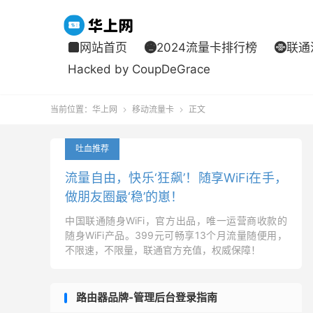
网站首页
2024流量卡排行榜
联通



Hacked by CoupDeGrace
当前位置：
华上网
移动流量卡
正文


吐血推荐
流量自由，快乐‘狂飙’！随享WiFi在手，
做朋友圈最‘稳’的崽！
中国联通随身WiFi，官方出品，唯一运营商收款的
随身WiFi产品。399元可畅享13个月流量随便用，
不限速，不限量，联通官方充值，权威保障！
路由器品牌-管理后台登录指南