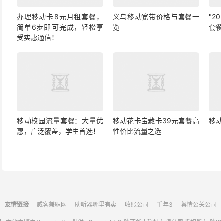
办理移动卡8元月租套餐，
义乌移动宽带价格与套餐一
"2
简单6步即可完成，轻松享
览
套
受实惠通信！
移动校园流量套餐：大量优
移动花卡宝藏卡39元套餐高
移
惠，广泛覆盖，学生首选！
性价比流量之选
友情链接
威客兼职网
助听器哪里有卖
收账公司
千年3
舆情公关公司