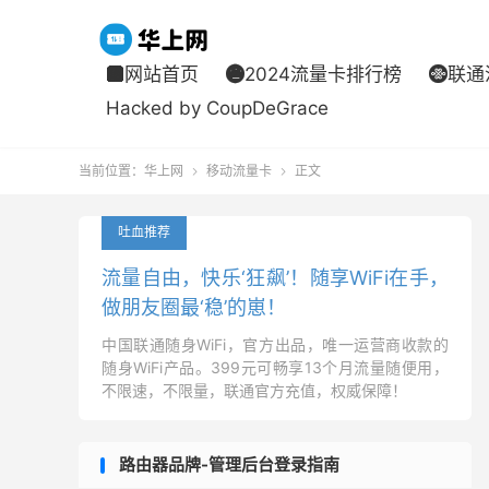
网站首页
2024流量卡排行榜
联通



Hacked by CoupDeGrace
当前位置：
华上网
移动流量卡
正文


吐血推荐
流量自由，快乐‘狂飙’！随享WiFi在手，
做朋友圈最‘稳’的崽！
中国联通随身WiFi，官方出品，唯一运营商收款的
随身WiFi产品。399元可畅享13个月流量随便用，
不限速，不限量，联通官方充值，权威保障！
路由器品牌-管理后台登录指南