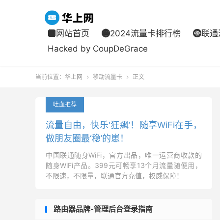
网站首页
2024流量卡排行榜
联通



Hacked by CoupDeGrace
当前位置：
华上网
移动流量卡
正文


吐血推荐
流量自由，快乐‘狂飙’！随享WiFi在手，
做朋友圈最‘稳’的崽！
中国联通随身WiFi，官方出品，唯一运营商收款的
随身WiFi产品。399元可畅享13个月流量随便用，
不限速，不限量，联通官方充值，权威保障！
路由器品牌-管理后台登录指南