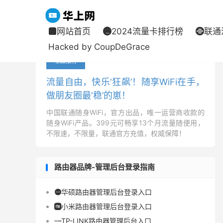
网站首页
2024流量卡排行榜
联通



当前位置：
华上网
移动流量卡
正文


Hacked by CoupDeGrace
吐血推荐
流量自由，快乐‘狂飙’！随享WiFi在手，
做朋友圈最‘稳’的崽！
中国联通随身WiFi，官方出品，唯一运营商收款的
随身WiFi产品。399元可畅享13个月流量随便用，
不限速，不限量，联通官方充值，权威保障！
路由器品牌-管理后台登录指南
华硕路由器管理后台登录入口

小米路由器管理后台登录入口

TP-LINK路由器管理后台入口
