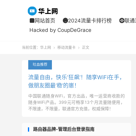
网站首页
2024流量卡排行榜
联通



Hacked by CoupDeGrace
当前位置：
华上网
移动流量卡
正文


吐血推荐
流量自由，快乐‘狂飙’！随享WiFi在手，
做朋友圈最‘稳’的崽！
中国联通随身WiFi，官方出品，唯一运营商收款的
随身WiFi产品。399元可畅享13个月流量随便用，
不限速，不限量，联通官方充值，权威保障！
路由器品牌-管理后台登录指南