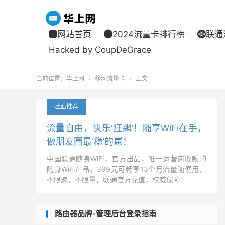
网站首页
2024流量卡排行榜
联通



Hacked by CoupDeGrace
当前位置：
华上网
移动流量卡
正文


吐血推荐
流量自由，快乐‘狂飙’！随享WiFi在手，
做朋友圈最‘稳’的崽！
中国联通随身WiFi，官方出品，唯一运营商收款的
随身WiFi产品。399元可畅享13个月流量随便用，
不限速，不限量，联通官方充值，权威保障！
路由器品牌-管理后台登录指南