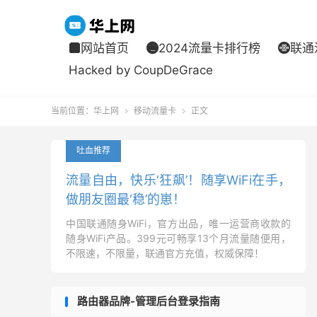
网站首页
2024流量卡排行榜
联通



Hacked by CoupDeGrace
当前位置：
华上网
移动流量卡
正文


吐血推荐
流量自由，快乐‘狂飙’！随享WiFi在手，
做朋友圈最‘稳’的崽！
中国联通随身WiFi，官方出品，唯一运营商收款的
随身WiFi产品。399元可畅享13个月流量随便用，
不限速，不限量，联通官方充值，权威保障！
路由器品牌-管理后台登录指南