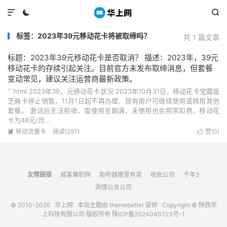



标签：2023年39元移动花卡将被取缔吗？
共 1 篇文章
标题：2023年39元移动花卡是否取消？ 描述：2023年，39元
移动花卡的存续引起关注。目前官方未发布取缔消息，但套餐
变动常见，建议关注运营商最新政策。
“`html 2023年39。元移动花卡状况 2023年10月31日，移动花卡宝藏版
芝麻卡停止销售，11月1日起不再办理，现有用户可继续使用或转用其他
套餐。 激活后无法拒收，需使用至期满，未使用也会照常扣费。移动花
卡为48元/月...
移动流量卡
阅读(297)
赞(
0
)


友情链接
威客兼职网
助听器哪里有卖
收账公司
千年3
舆情公关公司
© 2010-2026
华上网
本站主题由
themebetter
提供 Copyright © 陕西华
上科技有限公司 版权所有
陕ICP备2024040723号-1