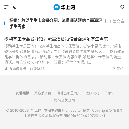



标签：移动学生卡套餐介绍，流量通话短信全面满足
共 1 篇文章
学生需求
移动学生卡套餐介绍，流量通话短信全面满足学生需求
移动学生卡是面向在校大学生推出的专属套餐，提供丰富的流量、通话、
短信等基础通信服务。移动学生卡套餐的资费优惠力度较大，可以有效满
足学生群体的需求。 移动学生卡套餐内容介绍 移动学生卡套餐的流量、
通话、短信等服务内容如下： 流量：提供全国通用...
移动流量卡
阅读(345)
赞(
0
)


友情链接
威客兼职网
助听器哪里有卖
收账公司
千年3
舆情公关公司
© 2010-2026
华上网
本站主题由
themebetter
提供 Copyright © 陕西华
上科技有限公司 版权所有
陕ICP备2024040723号-1