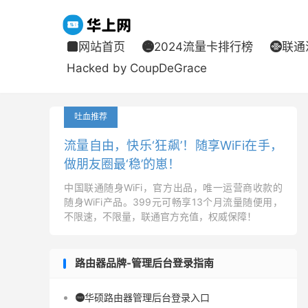
网站首页
2024流量卡排行榜
联通



Hacked by CoupDeGrace
吐血推荐
流量自由，快乐‘狂飙’！随享WiFi在手，
做朋友圈最‘稳’的崽！
中国联通随身WiFi，官方出品，唯一运营商收款的
随身WiFi产品。399元可畅享13个月流量随便用，
不限速，不限量，联通官方充值，权威保障！
路由器品牌-管理后台登录指南
华硕路由器管理后台登录入口
