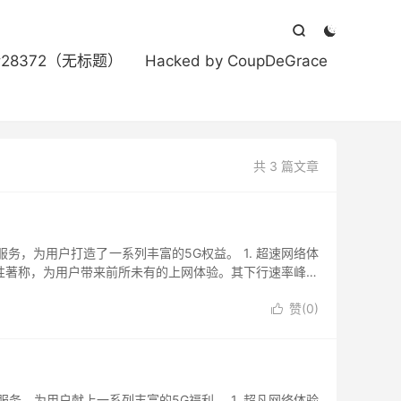



#28372（无标题）
Hacked by CoupDeGrace
共 3 篇文章
务，为用户打造了一系列丰富的5G权益。 1. 超速网络体
定性著称，为用户带来前所未有的上网体验。其下行速率峰值
赞(
0
)

G服务，为用户献上一系列丰富的5G福利。 1. 超凡网络体验