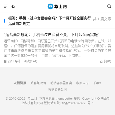



标签：手机卡过户套餐会变吗？下个月开始全面实行
共 1 篇文章
运营商新规定
"运营商新规定：手机卡过户套餐不变，下月起全面实施"
运营商如中国移动和中国联通已开始试行新的电话卡转网政策。在过户过
程中，任何暂停的附加费用套餐将自动取消，这被称为“过户关套餐”，旨
在打击非法倒卖带有优惠套餐的老手机号码的行为。 一张相关的图片显
示了这一变化的一部分： 目前，浙江移动、上海电...
行业百科
阅读(274)
赞(
0
)


友情链接
威客兼职网
助听器哪里有卖
收账公司
千年3
舆情公关公司
© 2010-2026
华上网
本站主题由
themebetter
提供 Copyright © 陕西华
上科技有限公司 版权所有
陕ICP备2024040723号-1